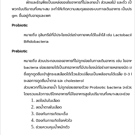
ผักและธัญพืชเป็นแหล่งของใยอาหารที่ไม่ละลายน้ำ ส่วนผลไม้ และถั่ว เป็น
พวกในปริมาณที่เหมาะสม จะทำให้เกิดความสมดุลของระบบทางเดินอาหาร เป็นประโย
gm. ขึ้นอยู่กับอายุและเพศ
Probiotic
หมายถึง จุลินทรีย์ที่มีประโยชน์ต่อร่างกายพบได้ในลำไส้ เช่น Lactobacil
Bifidobacteria
Prebiotic
หมายถึง ส่วนประกอบของอาหารที่ไม่ถูกย่อยในทางเดินอาหาร เช่น ใยอาหาร ซ
bacteria ย่อยสลายได้เป็นสารอาหารที่มีประโยชน์ต่อร่างกายหลายชนิด เช
ซึ่งถูกดูดซึมเข้าสู่กระแสเลือดได้เร็วแล้วเปลี่ยนเป็นพลังงานได้เฉลี่ย 0-3 
ชะลอการดูดซึมน้ำตาล และ cholesterol
ส่วนพวกที่ไม่ละลายน้ำ ไม่ถูกย่อยสลายด้วย Probiotic bacteria จะช่วยเพ
โดยรวมแล้วการบริโภคอาหารที่มีใยอาหารสูงในปริมาณที่เหมาะสมจะช่วย
ลดไขมันในเลือด
ลดน้ำตาลในเลือด
ป้องกันการเกิดมะเร็ง
ป้องกันการเกิดโรคหัวใจ
ช่วยควบคุมน้ำหนักตัว