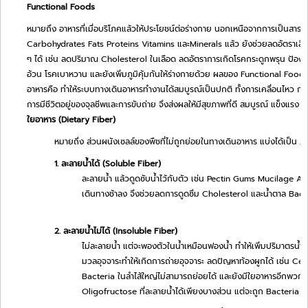
Functional Foods
หมายถึง อาหารที่เมื่อบริโภคแล้วให้ประโยชน์ต่อร่างกาย นอกเหนือจากการเป็นสาร
Carbohydrates Fats Proteins Vitamins และMinerals แล้ว ยังช่วยลดอัตราเสี่ย
ๆ ได้ เช่น ลดปริมาณ Cholesterol ในเลือด ลดอัตราการเกิดโรคกระดูกพรุน ป้องกั
อ้วน โรคเบาหวาน และยังเพิ่มภูมิคุ้มกันให้ร่างกายด้วย ผลของ Functional Food
อาหารคือ ทำให้ระบบทางเดินอาหารทำงานได้สมบูรณ์เป็นปกติ ทั้งการเคลื่อนไหว กา
การมีชีวิตอยู่ของจุลชีพและการขับถ่าย จึงส่งผลให้มีสุขภาพที่ดี สมบูรณ์ แข็งแรง
ใยอาหาร (Dietary Fiber)
หมายถึง ส่วนผนังเซลล์ของพืชที่ไม่ถูกย่อยในทางเดินอาหาร แบ่งได้เป็น 
1. ละลายน้ำได้ (Soluble Fiber)
ละลายน้ำ แล้วดูดซับน้ำไว้กับตัว เช่น Pectin Gums Mucilage Alg
เดินทางช้าลง จึงช่วยลดการดูดซึม Cholesterol และน้ำตาล Bact
2. ละลายน้ำไม่ได้ (Insoluble Fiber)
ไม่ละลายน้ำ แต่จะพองตัวในน้ำเหมือนฟองน้ำ ทำให้เพิ่มปริมาตรน้ำในก
มวลอุจจาระทำให้เกิดการถ่ายอุจจาระ ลดปัญหาท้องผูกได้ เช่น Ce
Bacteria ในลำไส้ใหญ่ไม่สามารถย่อยได้ และยังมีใยอาหารอีกพวกห
Oligofructose ที่ละลายน้ำได้เพียงบางส่วน แต่จะถูก Bacteria ใ